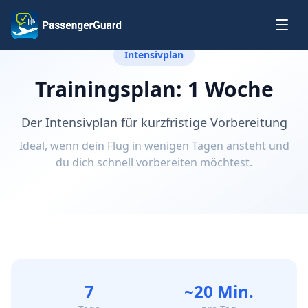
Zum Inhalt springen
Intensivplan
Trainingsplan: 1 Woche
Der Intensivplan für kurzfristige Vorbereitung
Ideal, wenn dein Flug in wenigen Tagen ansteht und
du dich schnell vorbereiten möchtest.
7
~20 Min.