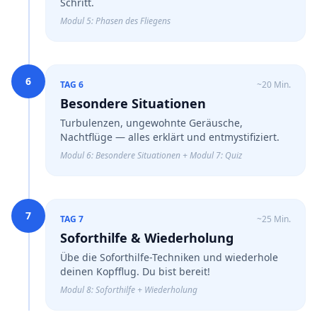
Schritt.
Modul 5: Phasen des Fliegens
6
TAG 6
~20 Min.
Besondere Situationen
Turbulenzen, ungewohnte Geräusche,
Nachtflüge — alles erklärt und entmystifiziert.
Modul 6: Besondere Situationen + Modul 7: Quiz
7
TAG 7
~25 Min.
Soforthilfe & Wiederholung
Übe die Soforthilfe-Techniken und wiederhole
deinen Kopfflug. Du bist bereit!
Modul 8: Soforthilfe + Wiederholung