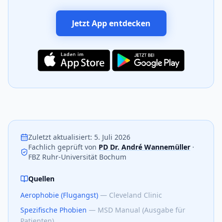
Jetzt App entdecken
Zuletzt aktualisiert
:
5. Juli 2026
Fachlich geprüft von
PD Dr. André Wannemüller
·
FBZ Ruhr-Universität Bochum
Quellen
Aerophobie (Flugangst)
—
Cleveland Clinic
Spezifische Phobien
—
MSD Manual (Ausgabe für
Patienten)