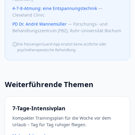
4-7-8-Atmung: eine Entspannungstechnik
—
Cleveland Clinic
PD Dr. André Wannemüller
—
Forschungs- und
Behandlungszentrum (FBZ), Ruhr-Universität Bochum
Die PassengerGuard-App ersetzt keine ärztliche oder
psychotherapeutische Behandlung.
Weiterführende Themen
7-Tage-Intensivplan
Kompakter Trainingsplan für die Woche vor dem
Urlaub – Tag für Tag ruhiger fliegen.